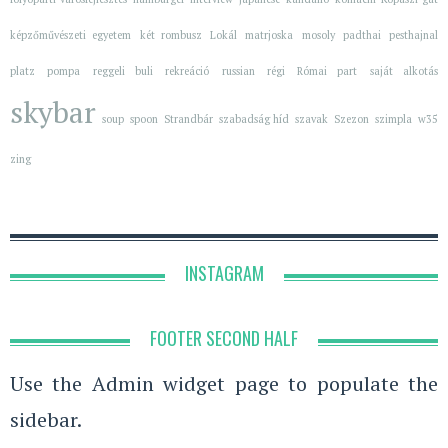
képzőművészeti egyetem
két rombusz
Lokál
matrjoska
mosoly
padthai
pesthajnal
platz
pompa
reggeli buli
rekreáció
russian
régi
Római part
saját alkotás
skybar
soup
spoon
Strandbár
szabadság híd
szavak
Szezon
szimpla
w35
zing
INSTAGRAM
FOOTER SECOND HALF
Use the Admin widget page to populate the
sidebar.