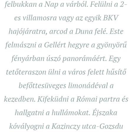
felbukkan a Nap a várból. Felülni a 2-
es villamosra vagy az egyik BKV
hajójáratra, arcod a Duna felé. Este
felmászni a Gellért hegyre a gyönyörű
fényárban úszó panorámáért. Egy
tetőteraszon ülni a város felett hűsítő
befőttesüveges limonádéval a
kezedben. Kifeküdni a Római partra és
hallgatni a hullámokat. Éjszaka
kóvályogni a Kazinczy utca-Gozsdu