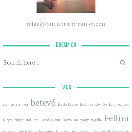
helga@budapestdreamer.com
DREAM ON
TAGS
betevő
art
bavaria
beer
Bordó Bisztró
Budapest jelentése
Budapest vers
Fellini
burger
burger and love
Csendes
duna korzó
Dunaparty megálló
folyóparti városfejlesztés
hamburger
interview
japanese
kandallo
komachi
Kopaszi gát