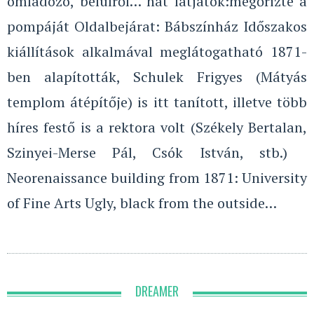
omladozó, belülről… hát látjátok:megőrizte a
pompáját Oldalbejárat: Bábszínház Időszakos
kiállítások alkalmával meglátogatható 1871-
ben alapították, Schulek Frigyes (Mátyás
templom átépítője) is itt tanított, illetve több
híres festő is a rektora volt (Székely Bertalan,
Szinyei-Merse Pál, Csók István, stb.)
Neorenaissance building from 1871: University
of Fine Arts Ugly, black from the outside…
DREAMER