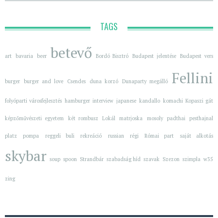
TAGS
betevő
art
bavaria
beer
Bordó Bisztró
Budapest jelentése
Budapest vers
Fellini
burger
burger and love
Csendes
duna korzó
Dunaparty megálló
folyóparti városfejlesztés
hamburger
interview
japanese
kandallo
komachi
Kopaszi gát
képzőművészeti egyetem
két rombusz
Lokál
matrjoska
mosoly
padthai
pesthajnal
platz
pompa
reggeli buli
rekreáció
russian
régi
Római part
saját alkotás
skybar
soup
spoon
Strandbár
szabadság híd
szavak
Szezon
szimpla
w35
zing