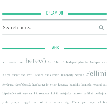
DREAM ON
TAGS
betevő
art
bavaria
beer
Bordó Bisztró
Budapest jelentése
Budapest vers
Fellini
burger
burger and love
Csendes
duna korzó
Dunaparty megálló
folyóparti városfejlesztés
hamburger
interview
japanese
kandallo
komachi
Kopaszi gát
képzőművészeti egyetem
két rombusz
Lokál
matrjoska
mosoly
padthai
pesthajnal
platz
pompa
reggeli buli
rekreáció
russian
régi
Római part
saját alkotás