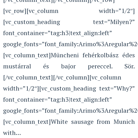
[vc_row][vc_column width=”1/2″]
[vc_custom_heading text=”Milyen?”
font_container=”tag:h3|text_align:left”
google_fonts=”font_family:Arimo%3Aregular%
[vc_column_text]Müncheni fehérkolbász édes
mustárral és bajor pereccel. Sör.
[/vc_column_text][/vc_column][vc_column
width=”1/2″][vc_custom_heading text=”Why?”
font_container=”tag:h3|text_align:left”
google_fonts=”font_family:Arimo%3Aregular%
[vc_column_text]White sausage from Munich
with…