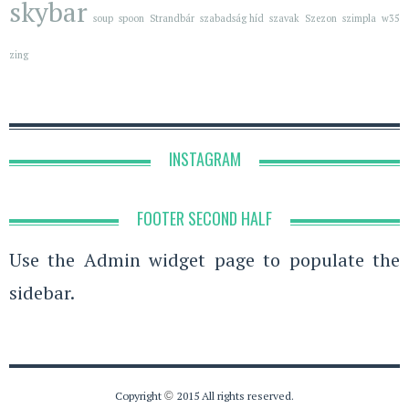
skybar
soup
spoon
Strandbár
szabadság híd
szavak
Szezon
szimpla
w35
zing
INSTAGRAM
FOOTER SECOND HALF
Use the Admin widget page to populate the
sidebar.
Copyright
©
2015 All rights reserved.