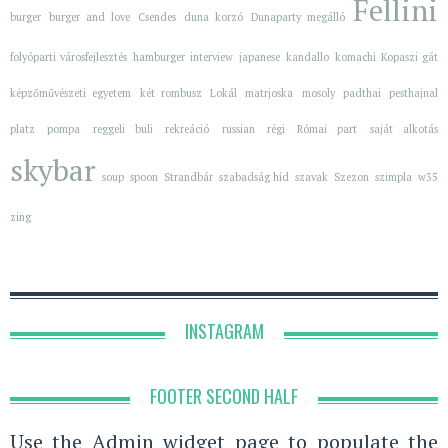
Fellini
burger
burger and love
Csendes
duna korzó
Dunaparty megálló
folyóparti városfejlesztés
hamburger
interview
japanese
kandallo
komachi
Kopaszi gát
képzőművészeti egyetem
két rombusz
Lokál
matrjoska
mosoly
padthai
pesthajnal
platz
pompa
reggeli buli
rekreáció
russian
régi
Római part
saját alkotás
skybar
soup
spoon
Strandbár
szabadság híd
szavak
Szezon
szimpla
w35
zing
INSTAGRAM
FOOTER SECOND HALF
Use the Admin widget page to populate the