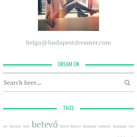
helga@budapestdreamer.com
DREAM ON
TAGS
betevő
art
bavaria
beer
Bordó Bisztró
Budapest jelentése
Budapest vers