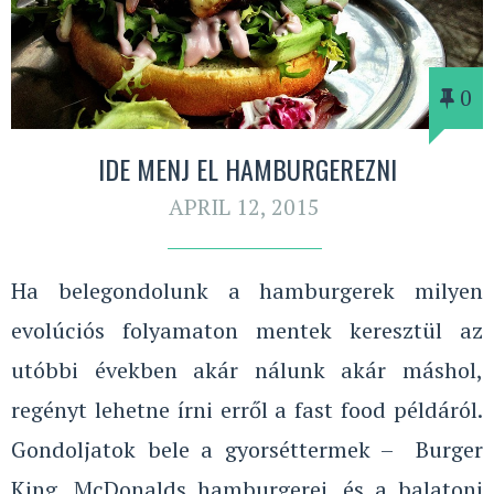
0
IDE MENJ EL HAMBURGEREZNI
APRIL 12, 2015
Ha belegondolunk a hamburgerek milyen
evolúciós folyamaton mentek keresztül az
utóbbi években akár nálunk akár máshol,
regényt lehetne írni erről a fast food példáról.
Gondoljatok bele a gyorséttermek – Burger
King, McDonalds hamburgerei, és a balatoni