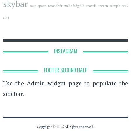
skybar
soup
spoon
Strandbár
szabadság híd
szavak
Szezon
szimpla
w35
zing
INSTAGRAM
FOOTER SECOND HALF
Use the Admin widget page to populate the
sidebar.
Copyright
©
2015 All rights reserved.