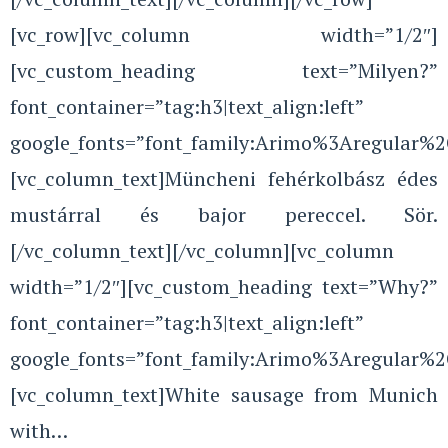
[vc_row][vc_column width=”1/2″]
[vc_custom_heading text=”Milyen?”
font_container=”tag:h3|text_align:left”
google_fonts=”font_family:Arimo%3Aregular%
[vc_column_text]Müncheni fehérkolbász édes
mustárral és bajor pereccel. Sör.
[/vc_column_text][/vc_column][vc_column
width=”1/2″][vc_custom_heading text=”Why?”
font_container=”tag:h3|text_align:left”
google_fonts=”font_family:Arimo%3Aregular%
[vc_column_text]White sausage from Munich
with…