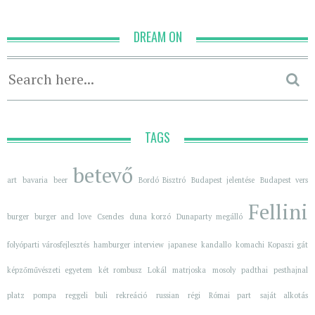
DREAM ON
TAGS
betevő
art
bavaria
beer
Bordó Bisztró
Budapest jelentése
Budapest vers
Fellini
burger
burger and love
Csendes
duna korzó
Dunaparty megálló
folyóparti városfejlesztés
hamburger
interview
japanese
kandallo
komachi
Kopaszi gát
képzőművészeti egyetem
két rombusz
Lokál
matrjoska
mosoly
padthai
pesthajnal
platz
pompa
reggeli buli
rekreáció
russian
régi
Római part
saját alkotás