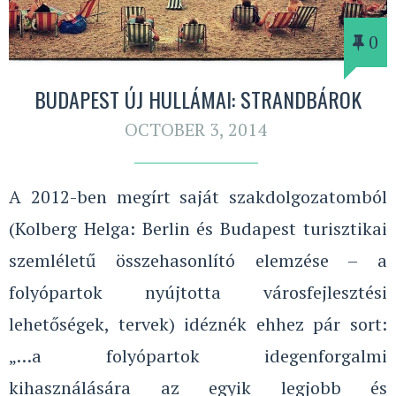
0
BUDAPEST ÚJ HULLÁMAI: STRANDBÁROK
OCTOBER 3, 2014
A 2012-ben megírt saját szakdolgozatomból
(Kolberg Helga: Berlin és Budapest turisztikai
szemléletű összehasonlító elemzése – a
folyópartok nyújtotta városfejlesztési
lehetőségek, tervek) idéznék ehhez pár sort:
„…a folyópartok idegenforgalmi
kihasználására az egyik legjobb és