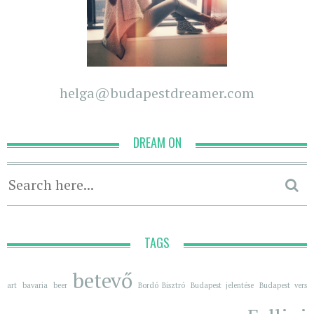
helga@budapestdreamer.com
DREAM ON
TAGS
betevő
art
bavaria
beer
Bordó Bisztró
Budapest jelentése
Budapest vers