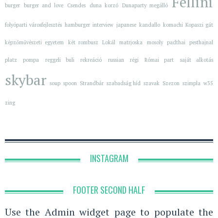
Fellini
burger
burger and love
Csendes
duna korzó
Dunaparty megálló
folyóparti városfejlesztés
hamburger
interview
japanese
kandallo
komachi
Kopaszi gát
képzőművészeti egyetem
két rombusz
Lokál
matrjoska
mosoly
padthai
pesthajnal
platz
pompa
reggeli buli
rekreáció
russian
régi
Római part
saját alkotás
skybar
soup
spoon
Strandbár
szabadság híd
szavak
Szezon
szimpla
w35
zing
INSTAGRAM
FOOTER SECOND HALF
Use the Admin widget page to populate the