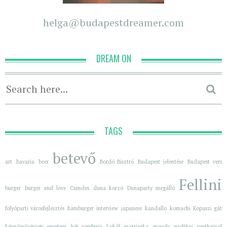
helga@budapestdreamer.com
DREAM ON
TAGS
betevő
art
bavaria
beer
Bordó Bisztró
Budapest jelentése
Budapest vers
Fellini
burger
burger and love
Csendes
duna korzó
Dunaparty megálló
folyóparti városfejlesztés
hamburger
interview
japanese
kandallo
komachi
Kopaszi gát
képzőművészeti egyetem
két rombusz
Lokál
matrjoska
mosoly
padthai
pesthajnal