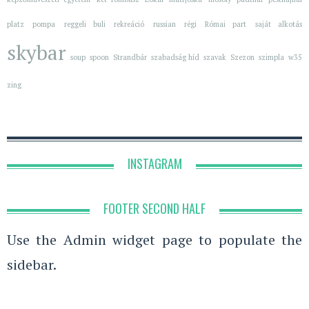
platz
pompa
reggeli buli
rekreáció
russian
régi
Római part
saját alkotás
skybar
soup
spoon
Strandbár
szabadság híd
szavak
Szezon
szimpla
w35
zing
INSTAGRAM
FOOTER SECOND HALF
Use the Admin widget page to populate the
sidebar.